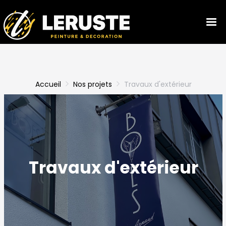
Tog
navi
Accueil
Nos projets
Travaux d'extérieur
Travaux d'extérieur